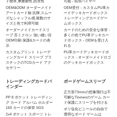
ド標準,摩擦耐性,防水性
可能 - B2Bバイヤー
OEM&ODM オーダーメイド
OEM受付 - カスタムPU革カ
アートカード袖 抗輝,スムー
ードデッキカードボックス
ズなシャッフル感,複数のサ
トレーディングカードゲー
イズと色で利用可能
ムボックス
オーダーメイドカードスリ
カードのための安全な保管 -
ーブ 百ミクロン 強い縫い目
多くの色でPU革デッキカー
OEM印刷 保護&カードの表
ドボックス - OEMを受け入
示
れる
カスタムプリント トレーデ
PU革カードデッキカードボ
ィングカード スリーブ プラ
ックス - オーダーメイドロゴ
スチックのTCGカード アク
のデッキカードボックス
セサリー
トレーディングカードバ
ボードゲームスリーブ
インダー
正方形73mmの想像飛行は不
PP 8 ポケット トレーディン
可解なTinmenのゲーム カー
グ カード アルバム ホルダー
ド保護にスリーブを付ける
160 カードの保管 SGS
ポリ塩化ビニールの自由で
2x4 ポケット スポーツ トレ
透明なボード ゲームは