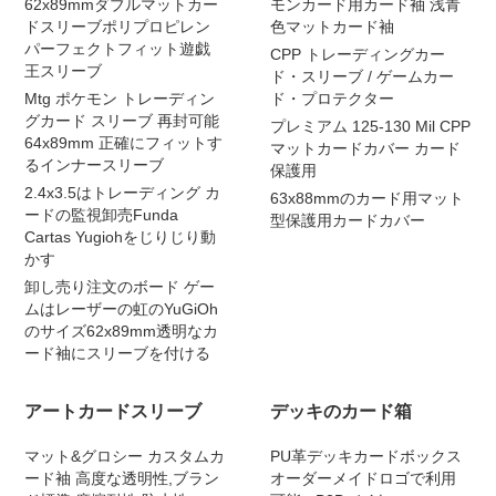
62x89mmダブルマットカー
モンカード用カード袖 浅青
ドスリーブポリプロピレン
色マットカード袖
パーフェクトフィット遊戯
CPP トレーディングカー
王スリーブ
ド・スリーブ / ゲームカー
Mtg ポケモン トレーディン
ド・プロテクター
グカード スリーブ 再封可能
プレミアム 125-130 Mil CPP
64x89mm 正確にフィットす
マットカードカバー カード
るインナースリーブ
保護用
2.4x3.5はトレーディング カ
63x88mmのカード用マット
ードの監視卸売Funda
型保護用カードカバー
Cartas Yugiohをじりじり動
かす
卸し売り注文のボード ゲー
ムはレーザーの虹のYuGiOh
のサイズ62x89mm透明なカ
ード袖にスリーブを付ける
アートカードスリーブ
デッキのカード箱
マット&グロシー カスタムカ
PU革デッキカードボックス
ード袖 高度な透明性,ブラン
オーダーメイドロゴで利用