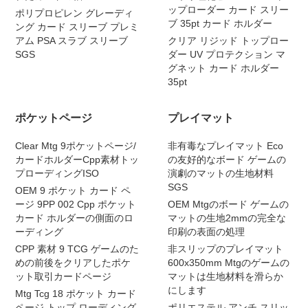
ップローダー カード スリー
ポリプロピレン グレーディ
ブ 35pt カード ホルダー
ング カード スリーブ プレミ
アム PSA スラブ スリーブ
クリア リジッド トップロー
SGS
ダー UV プロテクション マ
グネット カード ホルダー
35pt
ポケットページ
プレイマット
Clear Mtg 9ポケットページ/
非有毒なプレイマット Eco
カードホルダーCpp素材トッ
の友好的なボード ゲームの
プローディングISO
演劇のマットの生地材料
SGS
OEM 9 ポケット カード ペ
ージ 9PP 002 Cpp ポケット
OEM Mtgのボード ゲームの
カード ホルダーの側面のロ
マットの生地2mmの完全な
ーディング
印刷の表面の処理
CPP 素材 9 TCG ゲームのた
非スリップのプレイマット
めの前後をクリアしたポケ
600x350mm Mtgのゲームの
ット取引カードページ
マットは生地材料を滑らか
にします
Mtg Tcg 18 ポケット カード
ページ トップ ローディング
ポリエステル アンチ スリッ