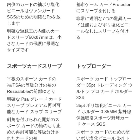
内側のカードの袖ポリ塩化
都市ゲーム カードProtecter
ビニールはヴァンガード
にスリーブを付ける
SGSのための明確なPpを放
非常に透明な7つの驚異カー
します
ドは酸およびポリ塩化ビニ
明確な遊戯王の内側のカー
ールなしにスリーブを付け
ドスリーブ60x87mmは、小
る
さなカードの保護に最適な
サイズです
スポーツカードスリーブ
トップローダー
平板のスポーツ カードの
スポーツ カード トップロー
袖/PSAの等級分けの袖の
ダー 35pt トレーディング ウ
Resealableの前部ゆとり
ルトラ プロ カード ホルダー
3X4
明確な Psa グレード カード
スリーブ プレミアム再封可
35pt ポリ塩化ビニール カー
能なカード スラブ スリーブ
ド ホルダー 0.35MM 紫外線
保護取引スポーツ野球カー
斜角を付けられた開始のス
ド ケース SGS
ポーツ カードの袖のちり止
めの再封可能な等級分けさ
スポーツ カードのための堅
れたカードの袖
いポリ塩化ビニール 3x4 ト