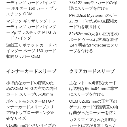
ーディング カード バインダ
73x122mm占いカードの保
ー ホルダー 160 カード プラ
護にスリーブを付ける
スチック ODM
PPはDixit Mysteriumのゲー
マジック ギャザリング トレ
ム カードのための支配権カ
ーディング カード バインダ
ード袖を取り除く
ー Pp プラスチック MTG カ
82x82mmの大きい正方形の
ード バインダー
ボード ゲームは容易な混ぜ
遊戯王 8 ポケット カード バ
るPP明確なProtecterにスリ
インダー ページ 160 カード
ーブを付ける
収納ジッパー OEM
インナーカードスリーブ
クリアカードスリーブ
標準的なカードの貯蔵のた
主なレトロの明確なカード
めのOEM MTGの注文の内部
は透明な66.5x94mmに非常
カード スリーブ65x90mm
にスリーブを付ける
ポケットモンスターMTGイ
OEM 82x82mmの正方形の
ンナーカードスリーブクリ
ゲーム カード保護装置の袖
アPpトップローディング正
は曲がったコーナーを防ぐ
確なサイズ
カスタマイズされた明確な
61x88mmの小さいサイズの
カードは大がま無くなった