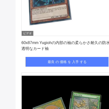
ビデオ
最良 の 価格 を 入手 する
60x87mm Yugiohの内部の袖の柔らかさ耐久の防
透明なカード袖
最良 の 価格 を 入手 する