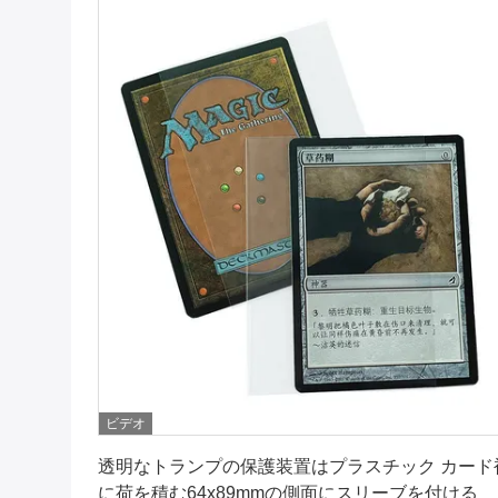
ビデオ
最良 の 価格 を 入手 する
透明なトランプの保護装置はプラスチック カード
に荷を積む64x89mmの側面にスリーブを付ける