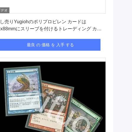
ビデオ
最良 の 価格 を 入手 する
し売りYugiohのポリプロピレン カードは
1x88mmにスリーブを付けるトレーディング カー
の袖が防水する
最良 の 価格 を 入手 する