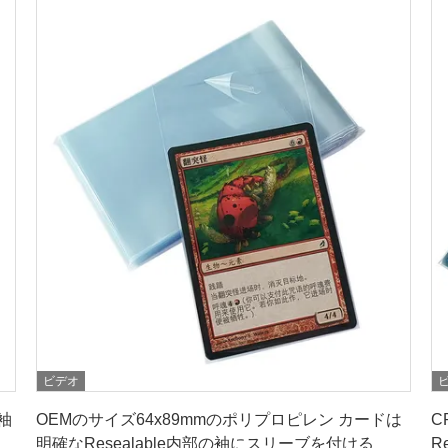
ビデオ
最良 の 価格 を 入手 する
袖
OEMのサイズ64x89mmのポリプロピレン カードは
C
明確なResealable内部の袖にスリーブを付ける
R