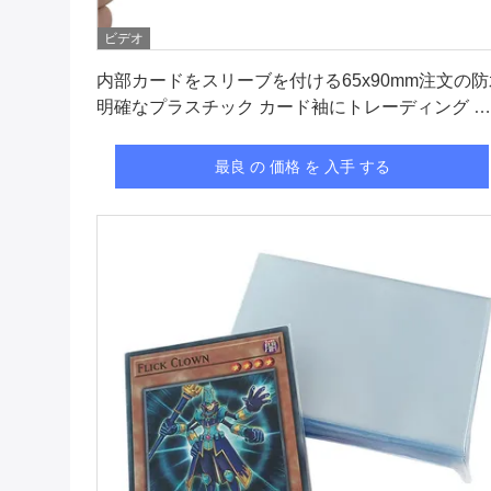
ビデオ
最良 の 価格 を 入手 する
内部カードをスリーブを付ける65x90mm注文の防
明確なプラスチック カード袖にトレーディング カ
ード
最良 の 価格 を 入手 する