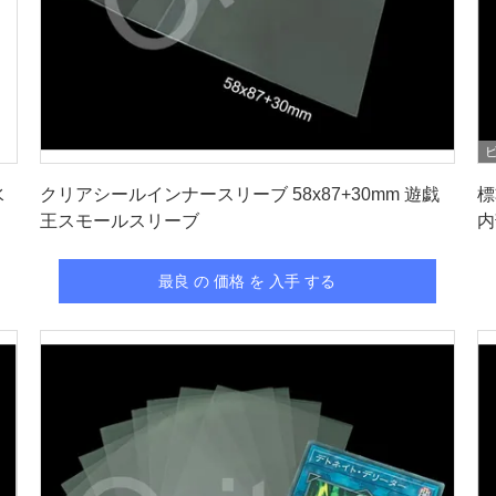
最良 の 価格 を 入手 する
水
クリアシールインナースリーブ 58x87+30mm 遊戯
標
王スモールスリーブ
内
最良 の 価格 を 入手 する