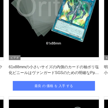
ビデオ
最良 の 価格 を 入手 する
ク
61x88mmの小さいサイズの内側のカードの袖ポリ塩
明
化ビニールはヴァンガードSGSのための明確なPpを
小
放します
最良 の 価格 を 入手 する