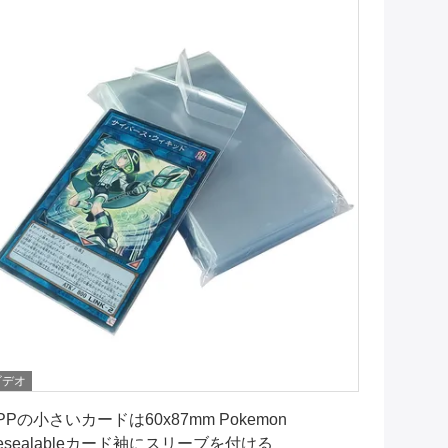
ビデオ
最良 の 価格 を 入手 する
PPの小さいカードは60x87mm Pokemon
esealableカード袖にスリーブを付ける