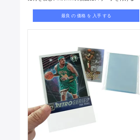
最良 の 価格 を 入手 する