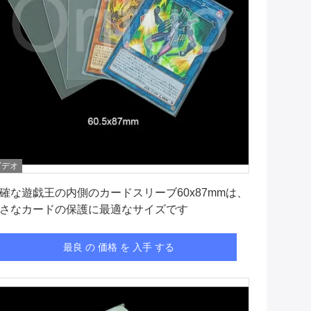
ビデオ
最良 の 価格 を 入手 する
確な遊戯王の内側のカードスリーブ60x87mmは、
さなカードの保護に最適なサイズです
最良 の 価格 を 入手 する