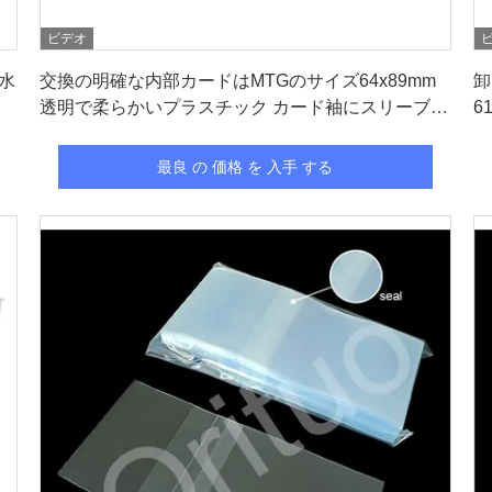
ビデオ
最良 の 価格 を 入手 する
水
交換の明確な内部カードはMTGのサイズ64x89mm
卸
透明で柔らかいプラスチック カード袖にスリーブを
6
付ける
ド
最良 の 価格 を 入手 する