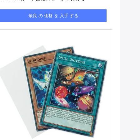
最良 の 価格 を 入手 する