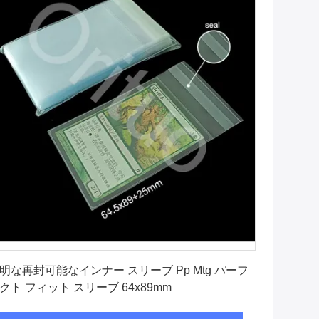
最良 の 価格 を 入手 する
明な再封可能なインナー スリーブ Pp Mtg パーフ
クト フィット スリーブ 64x89mm