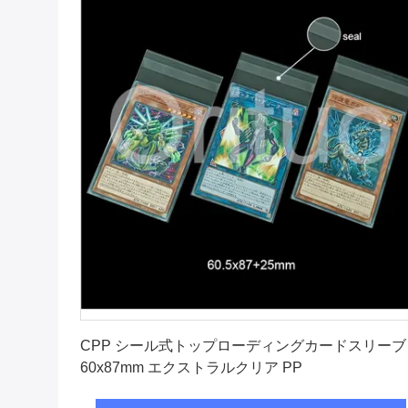
最良 の 価格 を 入手 する
CPP シール式トップローディングカードスリーブ
60x87mm エクストラルクリア PP