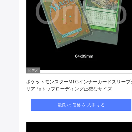
ビデオ
最良 の 価格 を 入手 する
ポケットモンスターMTGインナーカードスリーブ
リアPpトップローディング正確なサイズ
最良 の 価格 を 入手 する