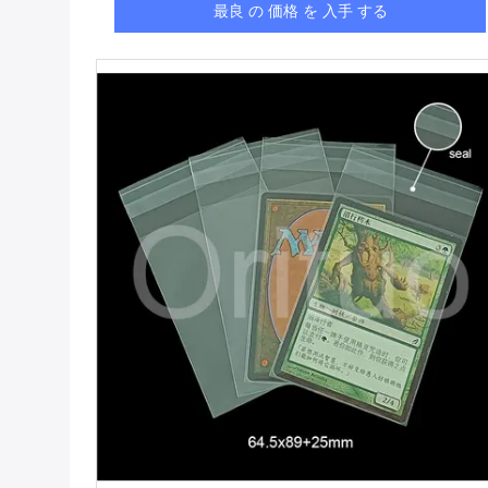
最良 の 価格 を 入手 する