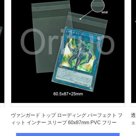
最良 の 価格 を 入手 する
ヴァンガード トップ ローディング パーフェクト フ
透
ィット インナー スリーブ 60x87mm PVC フリー
ェ