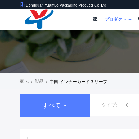
Dongguan Yuantuo Packaging Products Co.,Ltd
家
プロダクト
家へ
製品
/
/
中国 インナーカードスリーブ
すべて
タイプ:
トレーディングカードスリー