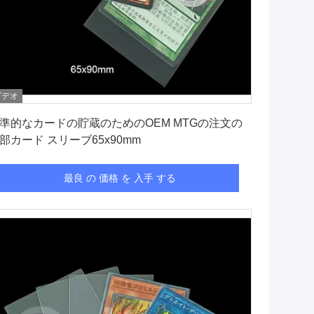
ビデオ
最良 の 価格 を 入手 する
準的なカードの貯蔵のためのOEM MTGの注文の
部カード スリーブ65x90mm
最良 の 価格 を 入手 する