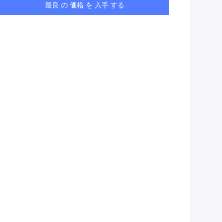
最良 の 価格 を 入手 する