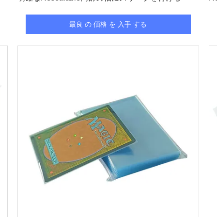
最良 の 価格 を 入手 する